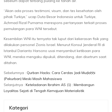
sebelum dapat terbang pulang ke tanah air.
“Akan ada proses testimoni, visum, dan tes kesehatan oleh
pihak Turkiye,” ucap Duta Besar Indonesia untuk Turkiye,
Achmad Rizal Purnama merespons pertanyaan terkait proses
pemulangan para WNI tersebut.
Kesembilan WNI itu ternyata tak luput dari kekerasan fisik yang
dilakukan personel Zionis Israel. Menurut Konsul Jenderal RI di
Istanbul Darianto Harsono usai menyambut ketibaan para
WNI, mereka mengaku dipukuli, ditendang, dan disetrum saat
ditahan.
Sebelumnya :
Qurban Hacks: Cara Cerdas Jadi Muḍaḥḥi
(Pekurban) Meski Masih Mahasiswa
Selanjutnya :
Keteladanan Ibrahim AS (1) : Membangun
Loyalitas Sejati di Tengah Kemajuan Materialistik
Kategori