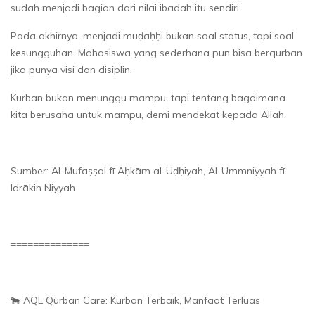
sudah menjadi bagian dari nilai ibadah itu sendiri.
Pada akhirnya, menjadi muḍaḥḥi bukan soal status, tapi soal
kesungguhan. Mahasiswa yang sederhana pun bisa berqurban
jika punya visi dan disiplin.
Kurban bukan menunggu mampu, tapi tentang bagaimana
kita berusaha untuk mampu, demi mendekat kepada Allah.
Sumber: Al-Mufaṣṣal fī Aḥkām al-Uḍḥiyah, Al-Ummniyyah fī
Idrākin Niyyah
==============
🐄 AQL Qurban Care: Kurban Terbaik, Manfaat Terluas