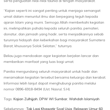
serta penguatan nilai-nilai tauhid di tengah masyarakat.
“Kajian seperti ini sangat penting untuk menjaga semangat
umat dalam menuntut ilmu dan berpegang teguh kepada
ajaran Islam yang murni. Semoga Allah memberkahi kegiatan
ini, melimpahkan pahala kepada seluruh panitia, pemateri,
donatur, dan jamaah yang hadir, serta menjadikannya sebab
turunnya hidayah dan keberkahan bagi masyarakat Sumatera
Barat, khususnya Solok Selatan,” tuturnya.
Beliau juga mendoakan agar kegiatan berjalan lancar dan
memberikan manfaat yang luas bagi umat.
Panitia mengundang seluruh masyarakat untuk hadir dan
meramaikan kegiatan tersebut bersama keluarga dan kerabat.
Informasi lebih lanjut dapat menghubungi panitia melalui
nomor 0896-6918-8494 (Ust. Nasrul, S.H).
Tags:
Kajian Zulhijjah
,
DPW WI Sumbar
,
Wahdah Islamiyah
Sebelumnya :
Tak Lagi Khawatir Soal Usia, Relawan Umur 60