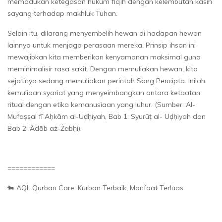
memadukan ketegasan hukum fiqih dengan kelembutan kasih
sayang terhadap makhluk Tuhan.
Selain itu, dilarang menyembelih hewan di hadapan hewan
lainnya untuk menjaga perasaan mereka. Prinsip ihsan ini
mewajibkan kita memberikan kenyamanan maksimal guna
meminimalisir rasa sakit. Dengan memuliakan hewan, kita
sejatinya sedang memuliakan perintah Sang Pencipta. Inilah
kemuliaan syariat yang menyeimbangkan antara ketaatan
ritual dengan etika kemanusiaan yang luhur. (Sumber: Al-
Mufaṣṣal fī Aḥkām al-Uḍḥiyah, Bab 1: Syurūṭ al- Uḍḥiyah dan
Bab 2: Ādāb aż-Żabḥi).
============
🐄 AQL Qurban Care: Kurban Terbaik, Manfaat Terluas