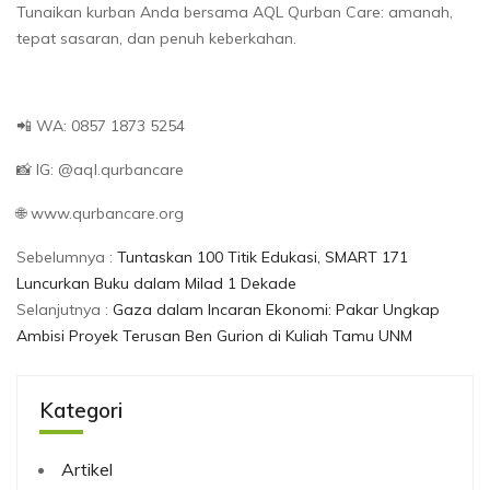
Tunaikan kurban Anda bersama AQL Qurban Care: amanah,
tepat sasaran, dan penuh keberkahan.
📲 WA: 0857 1873 5254
📸 IG: @aql.qurbancare
🌐 www.qurbancare.org
Sebelumnya :
Tuntaskan 100 Titik Edukasi, SMART 171
Luncurkan Buku dalam Milad 1 Dekade
Selanjutnya :
Gaza dalam Incaran Ekonomi: Pakar Ungkap
Ambisi Proyek Terusan Ben Gurion di Kuliah Tamu UNM
Kategori
Artikel