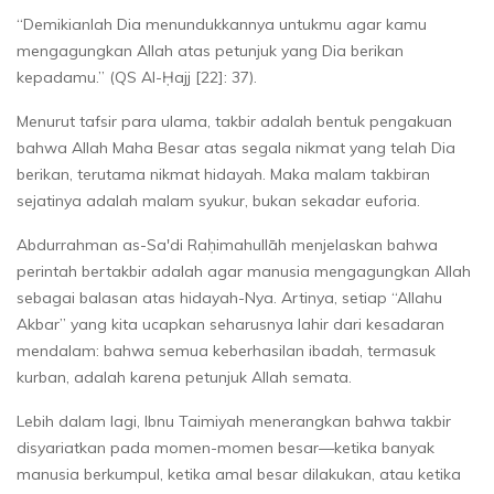
“Demikianlah Dia menundukkannya untukmu agar kamu
mengagungkan Allah atas petunjuk yang Dia berikan
kepadamu.” (QS Al-Ḥajj [22]: 37).
Menurut tafsir para ulama, takbir adalah bentuk pengakuan
bahwa Allah Maha Besar atas segala nikmat yang telah Dia
berikan, terutama nikmat hidayah. Maka malam takbiran
sejatinya adalah malam syukur, bukan sekadar euforia.
Abdurrahman as-Sa'di Raḥimahullāh menjelaskan bahwa
perintah bertakbir adalah agar manusia mengagungkan Allah
sebagai balasan atas hidayah-Nya. Artinya, setiap “Allahu
Akbar” yang kita ucapkan seharusnya lahir dari kesadaran
mendalam: bahwa semua keberhasilan ibadah, termasuk
kurban, adalah karena petunjuk Allah semata.
Lebih dalam lagi, Ibnu Taimiyah menerangkan bahwa takbir
disyariatkan pada momen-momen besar—ketika banyak
manusia berkumpul, ketika amal besar dilakukan, atau ketika