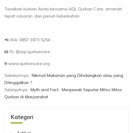
Tunaikan kurban Anda bersama AQL Qurban Care: amanah,
tepat sasaran, dan penuh keberkahan.
📲 WA: 0857 1873 5254
📸 IG: @aql.qurbancare
🌐 www.qurbancare.org
Sebelumnya :
Nikmat Makanan yang Dihidangkan atau yang
Ditinggalkan ?
Selanjutnya :
Myth and Fact : Menjawab Seputar Mitos Mitos
Qurban di Masyarakat
Kategori
Artikel