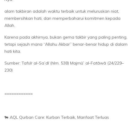
alam takbiran adalah waktu terbaik untuk meluruskan niat,
membersihkan hati, dan memperbaharui komitmen kepada
Allah.
Karena pada akhirnya, bukan gema takbir yang paling penting,
tetapi sejauh mana “Allahu Akbar” benar-benar hidup di dalam
hati kita.
Sumber: Tafsīr al-Saʿdī (hlm. 538) Majmūʿ al-Fatāwā (24/229–
230)
============
🐄 AQL Qurban Care: Kurban Terbaik, Manfaat Terluas