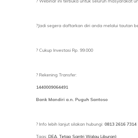
? Webinar ini terbuka untuk seluruh masyarakat u
?Jadi segera daftarkan diri anda melalui tautan ber
? Cukup Investasi Rp. 99.000
? Rekening Transfer:
1440009064491
Bank Mandiri a.n. Puguh Santoso
? Info lebih lanjut silakan hubungi:
0813 2616 7314
Tags:
DEA
,
Tetap Santri Walau Liburan)