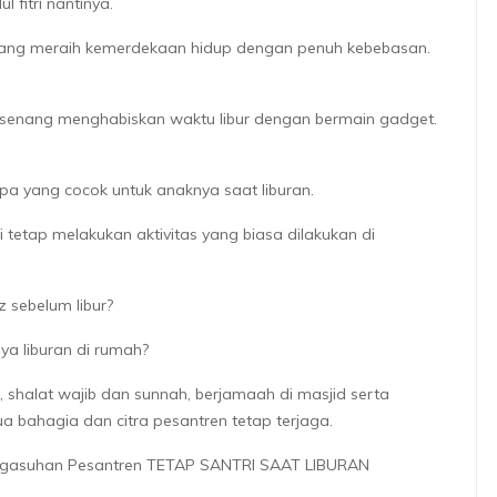
fitri nantinya.
 ajang meraih kemerdekaan hidup dengan penuh kebebasan.
ing senang menghabiskan waktu libur dengan bermain gadget.
pa yang cocok untuk anaknya saat liburan.
 tetap melakukan aktivitas yang biasa dilakukan di
z sebelum libur?
ya liburan di rumah?
, shalat wajib dan sunnah, berjamaah di masjid serta
a bahagia dan citra pesantren tetap terjaga.
ngasuhan Pesantren TETAP SANTRI SAAT LIBURAN