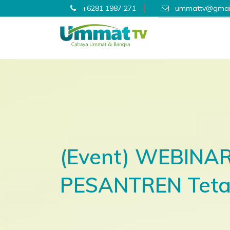
+6281 1987 271
ummattv@gmai
(Event) WEBIN
PESANTREN Teta