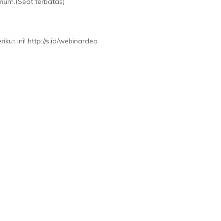
mum.(Seat terbatas)
ikut ini! http://s.id/webinardea